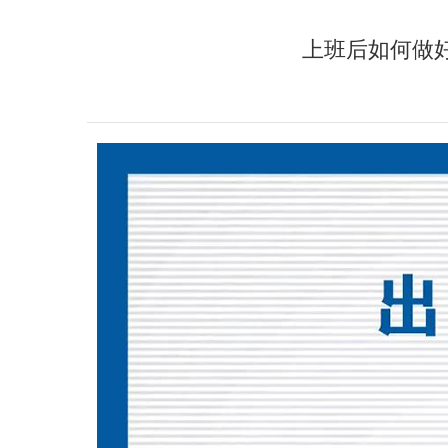
上班后如何做
夏
集结完毕，向算力深处出发！「首届开源英
以代码筑梦AI，
才夏令营」正式开营
杯”全国青少年
评阶段）圆满举
2026-08-07
2026-07-21