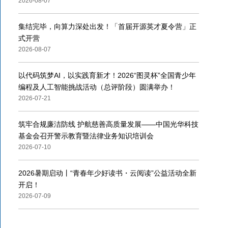
2026-08-07
集结完毕，向算力深处出发！「首届开源英才夏令营」正
式开营
2026-08-07
以代码筑梦AI，以实践育新才！2026“图灵杯”全国青少年
编程及人工智能挑战活动（总评阶段）圆满举办！
2026-07-21
筑牢合规廉洁防线 护航慈善高质量发展——中国光华科技
基金会召开警示教育暨法律业务知识培训会
2026-07-10
2026暑期启动丨“青春年少好读书・云阅读”公益活动全新
开启！
2026-07-09