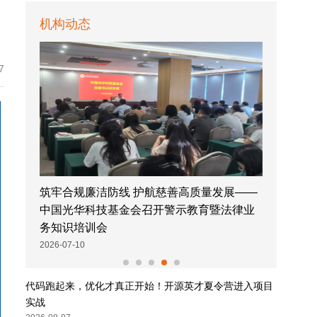
机构动态
7
发展——
2026暑期启动丨“青春年少好读书・云阅
暨法律业
读”公益活动全新开启！
2026-07-09
代码跑起来，优化才真正开始！开源英才夏令营进入项目
实战