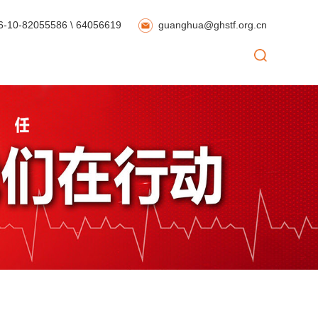
6-10-82055586 \ 64056619
guanghua@ghstf.org.cn